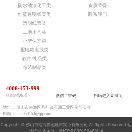
防水油漆化工类
资质荣誉
红蓝透明线管类
联系我们
透明线管类
工地用具类
小型保护类
配电箱电线类
软件/礼品类
布艺制品类
4008-453-999
微信二维码
扫码进入直播间
服务热线电话：
地址：
佛山市南海区丹灶镇石涌工业区俊熙实业
邮箱：
252053153@qq.com
Copyright © 佛山市南海俊熙建材实业有限公司 All Rights Reserved 站
长统计 备案号：
粤ICP备09019646号-4