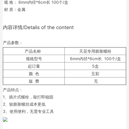
规 格： 6mm内径*6cm长 100个/盒
材 质：金属
内容详情/Details of the content
产品参数：
产品名称
天花专用膨胀螺栓
规格型号
6mm内径*6cm长 100个/盒
起订量
5盒
颜 色
五彩
版 费
无
产品特点：
1、插片式螺栓，敲打即稳固
2、较膨胀螺丝成本更低
3、使用便利，无需专业工具