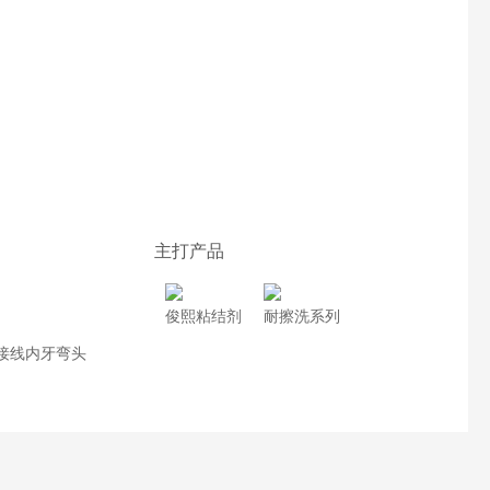
主打产品
俊熙粘结剂
耐擦洗系列
接线内牙弯头