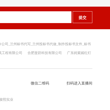
提交
作公司_兰州标书代写_兰州投标书代做_制作投标书文件_标书
筑工程有限公司
合肥斐莳科技有限公司
广东姹紫嫣红灯
微信二维码
扫码进入直播间
俊熙实业