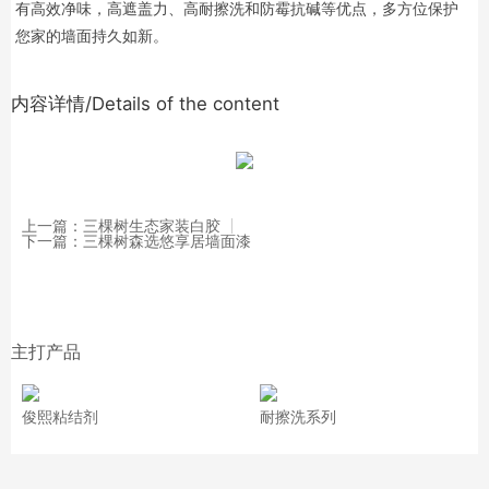
有高效净味，高遮盖力、高耐擦洗和防霉抗碱等优点，多方位保护
您家的墙面持久如新。
内容详情/Details of the content
上一篇：三棵树生态家装白胶
下一篇：三棵树森选悠享居墙面漆
主打产品
俊熙粘结剂
耐擦洗系列