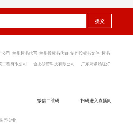
提交
作公司_兰州标书代写_兰州投标书代做_制作投标书文件_标书
筑工程有限公司
合肥斐莳科技有限公司
广东姹紫嫣红灯
微信二维码
扫码进入直播间
俊熙实业