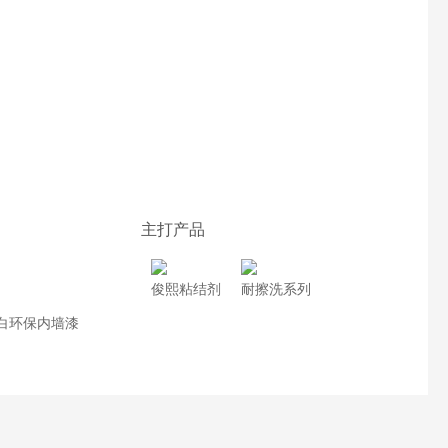
主打产品
俊熙粘结剂
耐擦洗系列
白环保内墙漆