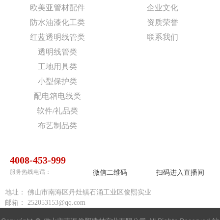
欧美亚管材配件
企业文化
防水油漆化工类
资质荣誉
红蓝透明线管类
联系我们
透明线管类
工地用具类
小型保护类
配电箱电线类
软件/礼品类
布艺制品类
4008-453-999
微信二维码
扫码进入直播间
服务热线电话：
地址：
佛山市南海区丹灶镇石涌工业区俊熙实业
邮箱：
252053153@qq.com