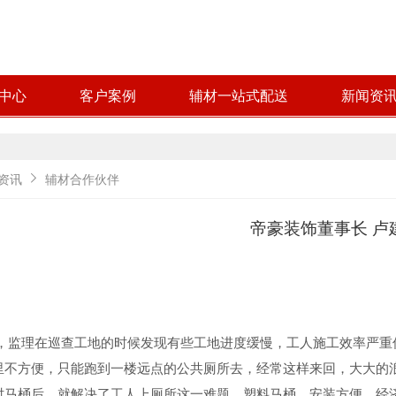
中心
客户案例
辅材一站式配送
新闻资
资讯
辅材合作伙伴
帝豪装饰董事长 卢
夏天，监理在巡查工地的时候发现有些工地进度缓慢，工人施工效率严
里不方便，只能跑到一楼远点的公共厕所去，经常这样来回，大大的
时马桶后，就解决了工人上厕所这一难题，塑料马桶，安装方便，经